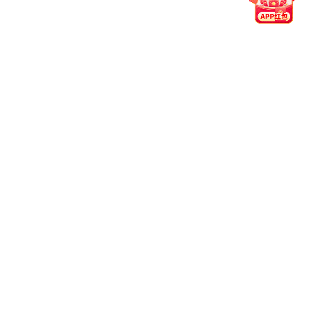
任感。
4、未来的发展潜力
尽管年纪渐长，但从目前来看，勒布朗·詹姆斯依然保
持着较高水平竞技状态。而对于洛杉矶湖人而言，只
要他继续健康地参赛，就意味着这支球队仍然拥有争
夺总冠军实力。同时，随着年轻球员们逐渐成长，并
且不断磨合，他们将在未来扮演越来越重要角色，为
球队注入源源不断的新鲜血液。
另外，从管理层角度来看，如果能够持续保持优秀引
援方针，引入适合团队需求的新秀或自由球员，将进
一步增强阵容深度，提高整体竞争力。因此，在未来
几个赛季内，如果战略执行到位以及各方齐心协力，
那么洛杉矶湖人的前景将十分乐观，有望重返辉煌之