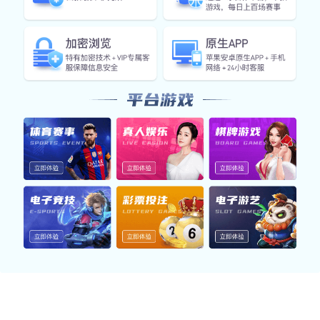
最后，值得一提的是，詹姆斯对于自身身体状况的管
理也相当到位。良好的饮食习惯和科学训练，让他能
够保持巅峰状态，并以更高效、更少体力消耗来完成
得分任务。这也是他能在赛季后期仍然保持高水平发
挥的重要原因之一。
2、湖人队整体战术变化
随着詹姆斯个人表现的出色，洛杉矶湖人的整体战术
也随之发生了改变。在教练组针对球队特点进行调整
之后，湖人在进攻端更加注重空间拉开和快速传导
球，这使得每位球员都能得到更好的投篮机会。此
外，通过优化战术布局，他们成功地为詹姆斯创造了
更多单打空间，让他能够充分发挥自己的攻击性。
同时，由于球队配置上有意向年轻化发展，新加入的