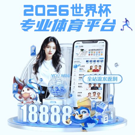
注册入口
全天更新 ·
九游网站入口
赛事实时同步
无论您身在何处，
九游网站入口APP
为您带来高
速、高清、稳定的观赛体验。
下载客户端
网页端访问