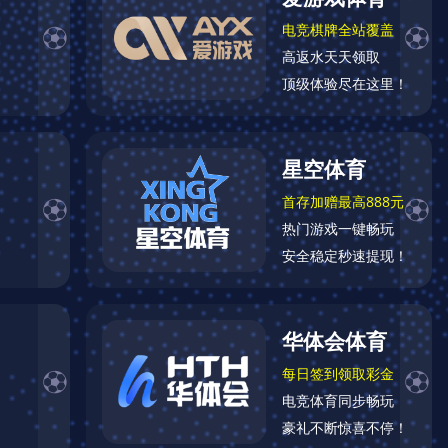
整体竞争力
迷基础。然而，随着近
争力，泰山队亟需引进
过引进优质外援中场提