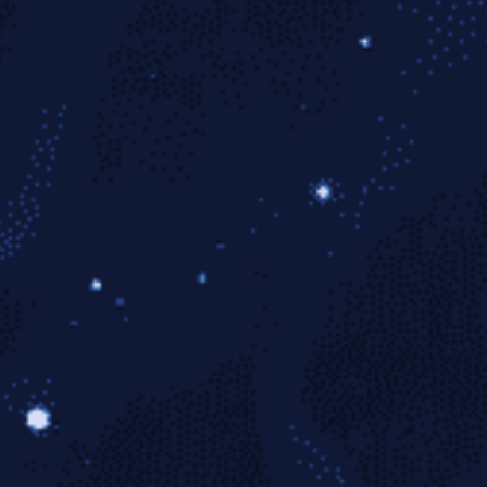
体系优化方案
的技战术体系存在一定的问题，比如阵型固定、战术灵活性不足
能力。因此，有必要对现有体系进行全面审视与优化，以适应当
训练，根据不同对手制定相应战术。有条件的话，可以聘请专业
确定最佳阵容与打法。同时增强临场指挥能力，提高教练组在比
的重要因素掌握在自己手中。
主思考和发挥创造力。在训练过程中，可以设定一些开放式任务
能增加他们对比赛理解深度，还能够培养出更多具备领导能力与
。
员与外援协作
队协作，而这需要充分发挥本土球员和外援之间的默契配合。引