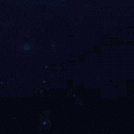
动态：山西崇德强势
文班在中国修行成和尚杰伦布
朗则化
-24
推荐
2026-07-29
推荐
联系我们
汕头市龙湖区金砂东路582号
support@jack1688.com
下
第