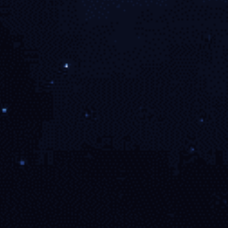
朗斯球迷强烈要求撤销巴黎比
中乙联赛
赛延期
晋级北区
2026-05-19
推荐
2026-07
推荐网站