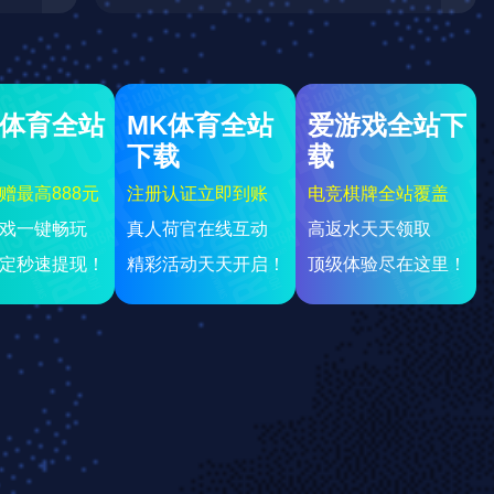
外援与本土球员之间的
些讨论，为泰山队在即
外援中场，可以有效增强
赛中的强队都依靠外援
选择，使得传球更加精
经验和个人技巧，从而
维方式，这将促进团队
。吸引高水平外援加
义。