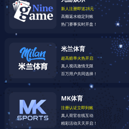
泰山队需引
泰山队作为中国足球
年来其他球队实力的
外援中场，并优化现