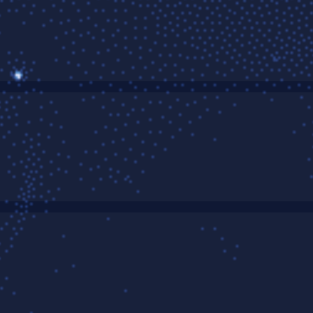
进外援中场并优化技战术体系以提升
2026-07-03 04:23
37 次阅读
首页
/
体育热点
的代表性球队之一，在国内联赛中拥有广泛的影响力和众多的球
不断提升，泰山队面临着竞争压力加大的局面。为了提高整体竞
有技战术体系。本文将从四个方面深入探讨这一主题：首先，通