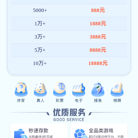
中不慎扭伤了脚踝。当时他立刻表现出明显的不适，
教练组迅速决定将他换下，以防止伤情加重。虽然当
时比赛仍在进行，但观众和媒体都已开始关注这位年
轻巨星的状况。
退场后，东契奇面露痛苦之色，他被工作人员搀扶着
离开赛场。这一幕令现场球迷心急如焚，他们纷纷为
这位核心球员祈祷，希望他并无大碍。在随后的检查
中，医务团队确认了他的伤情，并表示需要进一步观
察。
虽然初步诊断并没有显示严重损伤，但由于东契奇是
球队绝对核心，他的健康状况直接关系到球队本赛季
的发展。因此，无论是教练还是管理层，在处理此事
时都显得格外谨慎。