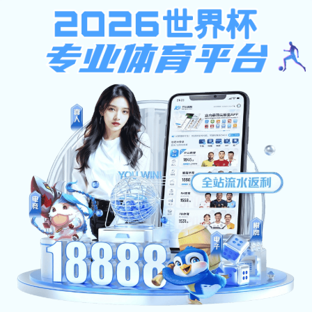
注册入口
全天更新 ·
九游网站入口
赛事实时同步
无论您身在何处，
九游网站入口APP
为您带来高
速、高清、稳定的观赛体验。
下载客户端
网页端访问