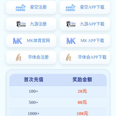
首页
/
体育热点
在最近的一场NBA比赛中，达拉斯独行侠的明星球员
卢卡·东契奇因伤退场，引发了广泛关注。赛后，他一
瘸一拐地走向球队大巴，未接受媒体采访，这让众多
球迷对他的伤情感到担忧。本文将从四个方面对此事
进行详细阐述，包括东契奇的受伤情况、球迷的反
应、球队的应对措施以及未来的展望。通过分析这些
方面，我们可以更好地理解这一事件背后的影响及其
对独行侠队和东契奇个人职业生涯可能带来的后果。
1、东契奇的受伤情况
在与对手激烈交锋的一场比赛中，东契奇在一次突破